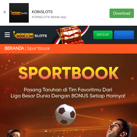
×
KOINSLOTS
Download
KOINSLOTS Mobile App
MASUK
DAFTAR
Sportbook
BERANDA