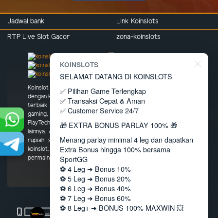
Jadwal bank
Link Koinslots
RTP Live Slot Gacor
zona-koinslots
KOINSLOTS
SELAMAT DATANG DI KOINSLOTS
Koinslot menghadirkan beberapa permainan live casino
✅ Pilihan Game Terlengkap
dengan kerjasama melalui beberapa provider judi online
✅ Transaksi Cepat & Aman
terbaik di dunia, misalnya pragmatic play, evolution
✅ Customer Service 24/7
gaming, sbobet casino, WM Casino, Sexy Gaming, eBet,
PlayTech, dan berbagai macam jenis provider terbaik
🎁 EXTRA BONUS PARLAY 100% 🎁
lainnya. Anda bisa melalukan betting mulai dari Rp 5rb
Menang parlay minimal 4 leg dan dapatkan
rupiah saja untuk dapat mencoba bermain di situs
Extra Bonus hingga 100% bersama
koinslot. Cukup gunakan 1 ID saja untuk semua jenis
SportGG
permainan.
⚽️ 4 Leg ➜ Bonus 10%
⚽️ 5 Leg ➜ Bonus 20%
⚽️ 6 Leg ➜ Bonus 40%
⚽️ 7 Leg ➜ Bonus 60%
⚽️ 8 Leg+ ➜ BONUS 100% MAXWIN 💥