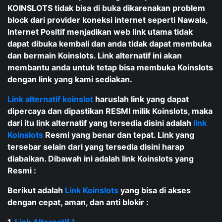
KOINSLOTS tidak bisa di buka dikarenakan problem
block dari provider koneksi internet seperti Nawala,
Internet Positif menjadikan web link utama tidak
dapat dibuka kembali dan anda tidak dapat membuka
dan bermain Koinslots. Link alternatif ini akan
membantu anda untuk tetap bisa membuka Koinslots
dengan link yang kami sediakan.
Link alternatif koinslot
haruslah link yang dapat
dipercaya dan dipastikan RESMI milik Koinslots, maka
dari itu link alternatif yang tersedia disini adalah
link
Koinslots
Resmi yang benar dan tepat. Link yang
tersebar selain dari yang tersedia disini harap
diabaikan. Dibawah ini adalah link Koinslots yang
Resmi :
Berikut adalah
Link Koinslots
yang bisa di akses
dengan cepat, aman, dan anti blokir :