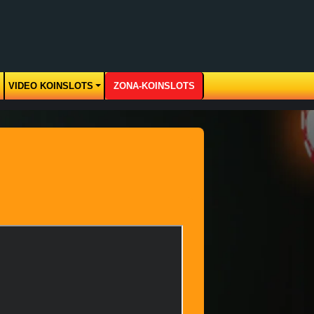
Y
VIDEO KOINSLOTS
ZONA-KOINSLOTS