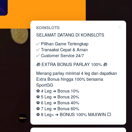
KOINSLOTS
SELAMAT DATANG DI KOINSLOTS
✅ Pilihan Game Terlengkap
✅ Transaksi Cepat & Aman
✅ Customer Service 24/7
🎁 EXTRA BONUS PARLAY 100% 🎁
Menang parlay minimal 4 leg dan dapatkan
Extra Bonus hingga 100% bersama
SportGG
⚽️ 4 Leg ➜ Bonus 10%
⚽️ 5 Leg ➜ Bonus 20%
⚽️ 6 Leg ➜ Bonus 40%
⚽️ 7 Leg ➜ Bonus 60%
⚽️ 8 Leg+ ➜ BONUS 100% MAXWIN 💥
✅ Min bet Rp70K
✅ Odds min 1.7 / leg