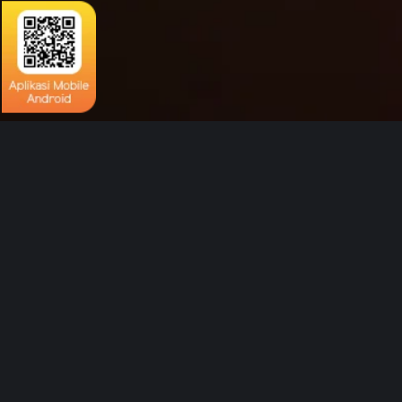
Jadwal bank