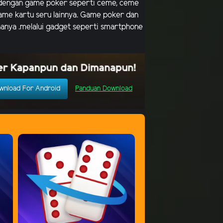
ru dengan game poker seperti ceme, ceme
game kartu seru lainnya. Game poker dan
hanya .melalui gadget seperti smartphone
nload For Android
Panduan Download