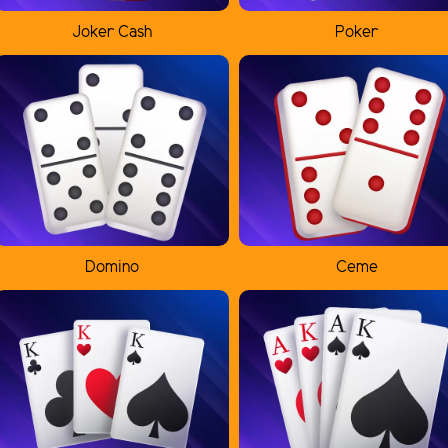
Joker Cash
Poker
Domino
Ceme