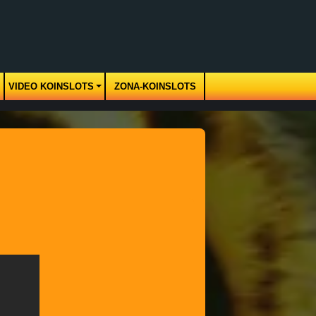
Y
VIDEO KOINSLOTS
ZONA-KOINSLOTS