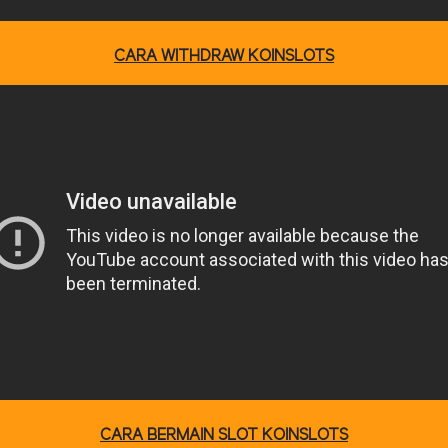
CARA WITHDRAW KOINSLOTS
CARA BERMAIN SLOT KOINSLOTS