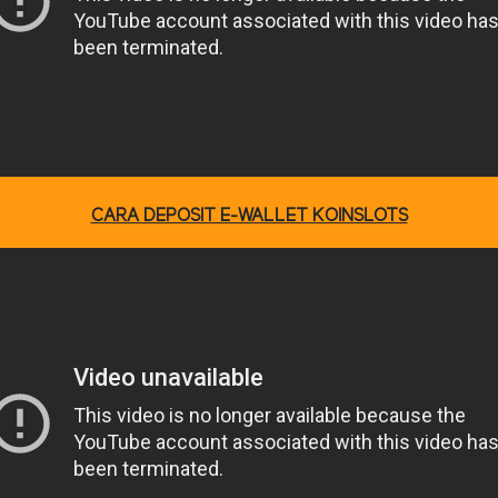
CARA DEPOSIT E-WALLET KOINSLOTS